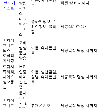
이름, 휴대폰번
[택배사
알림
회원 탈퇴 시까지
호
리스트]
서비
스
택배
송하인정보, 수
예약
하인정보, 물품
제공일기준 2년
서비
정보
스
비지에
모바
프네트
일상
이름, 휴대폰번
웍스, 브
제공목적 달성 시까지
품권
호
로콜리
발송
마케팅
드림시
본인
큐리티,
인증,
이름, 생년월일,
나이스
아이
성별, 휴대폰번
제공목적 달성 시까지
정보통
핀 인
호
신
증
문자
메세
비지에
지 및
프네트
휴대폰번호
제공목적 달성 시까지